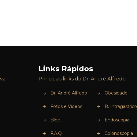
Links Rápidos
iva
Principais links do Dr. André Alfredo
→
Dr. André Alfredo
→
Obesidade
→
Fotos e Vídeos
→
B. Intragastrico
→
Blog
→
Endoscopia
→
F.A.Q
→
Colonoscopia