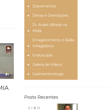
Depoimentos
Dietas e Orientações
Dr. André Alfredo na
Mídia
Emagrecimento e Balão
Intragástrico
Endoscopia
Galeria de Vídeos
Gastroenterologia
MIA
Posts Recentes
SIBO