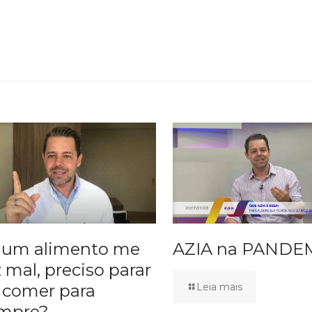
 um alimento me
AZIA na PANDE
z mal, preciso parar
 comer para
Leia mais
mpre?