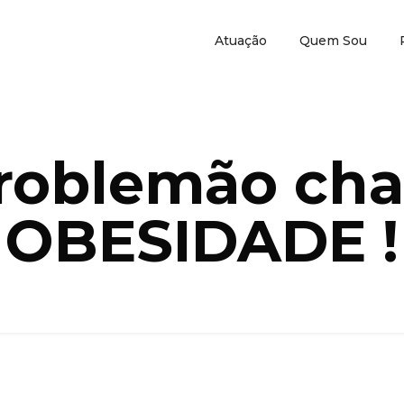
Atuação
Quem Sou
roblemão ch
OBESIDADE !