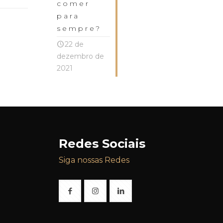
comer
para
sempre?
22 de
dezembro de
2021
Redes Sociais
Siga nossas Redes