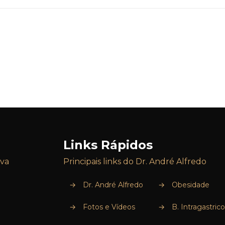
Links Rápidos
iva
Principais links do Dr. André Alfredo
→
Dr. André Alfredo
→
Obesidade
→
Fotos e Vídeos
→
B. Intragastrico