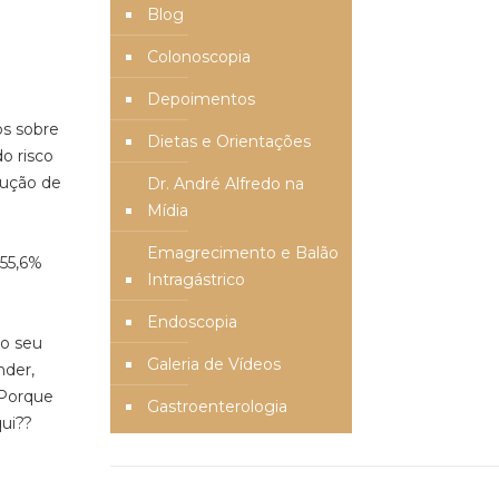
Blog
Colonoscopia
Depoimentos
os sobre
Dietas e Orientações
o risco
dução de
Dr. André Alfredo na
!
Mídia
Emagrecimento e Balão
 55,6%
Intragástrico
Endoscopia
do seu
Galeria de Vídeos
nder,
 Porque
Gastroenterologia
qui??