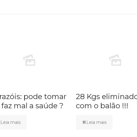
razóis: pode tomar
28 Kgs eliminad
 faz mal a saúde ?
com o balão !!!
Leia mais
Leia mais