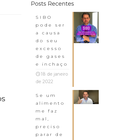
Posts Recentes
SIBO
pode ser
a causa
do seu
excesso
de gases
e inchaço
18 de janeiro
de 2022
Se um
os
alimento
me faz
mal,
preciso
parar de