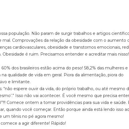
a população. Não param de surgir trabalhos e artigos científic
te mal. Comprovações da relação da obesidade com o aumento d
enças cardiovasculares, obesidade e transtornos emocionais, re
. Obesidade é ruim. Precisamos entender e acreditar mais nisso
0% dos brasileiros estão acima do peso! 58,2% das mulheres e
a na qualidade de vida em geral. Piora da alimentação, piora do
ivo e limitante.
“não espere ouvir da vida, do próprio trabalho, ou até mesmo 
esmo’.” Isso não vai acontecer. É você mesmo que precisa ente
0”!!! Comece ontem a tomar providências para sua vida e saúde.
ar, quando você começar. Então porque ainda está lendo isso a
e um tênis no pé agora mesmo!
 comece a agir diferente! Rápido!