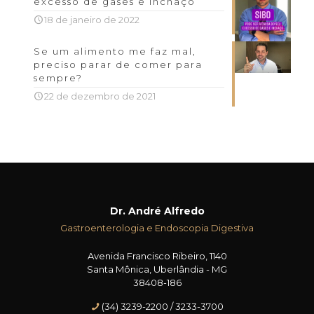
excesso de gases e inchaço
18 de janeiro de 2022
Se um alimento me faz mal,
preciso parar de comer para
sempre?
22 de dezembro de 2021
Dr. André Alfredo
Gastroenterologia e Endoscopia Digestiva
Avenida Francisco Ribeiro, 1140
Santa Mônica, Uberlândia - MG
38408-186
(34) 3239-2200 / 3233-3700