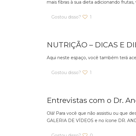
mais fibras à sua dieta adicionando frutas,
Gostou disso?
1
NUTRIÇÃO – DICAS E DI
Aqui neste espaço, você também terá acess
Gostou disso?
1
Entrevistas com o Dr. An
Olá! Para você que não assistiu ou que de
GALERIA DE VÍDEOS e no ícone DR. AN
Gostou disso?
0