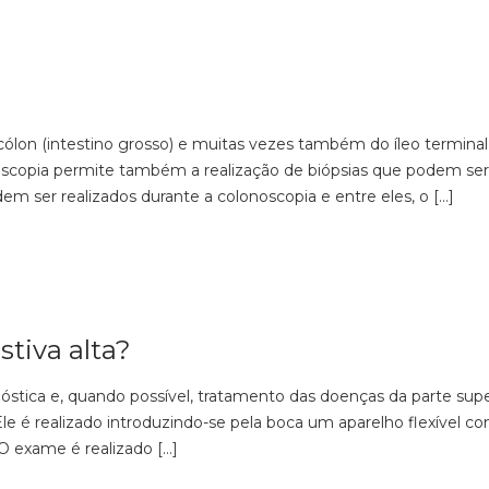
lon (intestino grosso) e muitas vezes também do íleo terminal (
onoscopia permite também a realização de biópsias que podem se
ser realizados durante a colonoscopia e entre eles, o […]
tiva alta?
stica e, quando possível, tratamento das doenças da parte super
le é realizado introduzindo-se pela boca um aparelho flexível c
 O exame é realizado […]