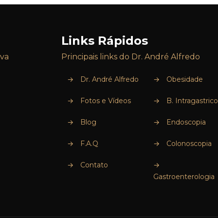
Links Rápidos
iva
Principais links do Dr. André Alfredo
→
Dr. André Alfredo
→
Obesidade
→
Fotos e Vídeos
→
B. Intragastrico
→
Blog
→
Endoscopia
→
F.A.Q
→
Colonoscopia
→
Contato
→
Gastroenterologia