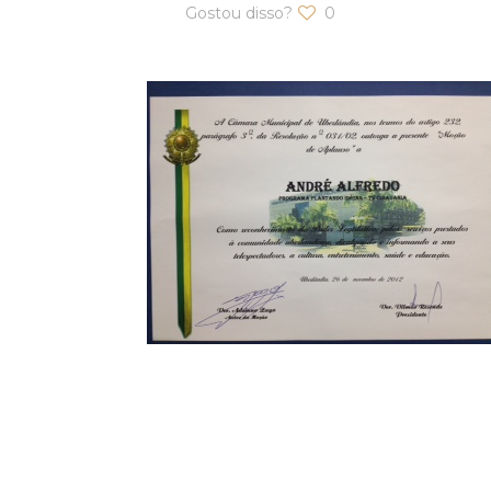
Gostou disso?
0