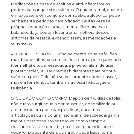
Medicações a base de aspirina e anti-inflamatórios
podem causar gastrite e úlceras. O paracetamol, quando
em excesso e em conjunto com bebida alcoólica, pode
ser bastante perigoso para o fígado. Muitas vezes a
própria hidratação e uma alimentação mais leve e
balanceada já podem levar a uma melhora destes
sintomas da ressaca, evitando assim, as medicações e
seus riscos.
4- CUIDE DE SUA PELE. Principalmente aqueles foliões
mais branquinhos, costumam ficar com a pele queimada
(vermelha) e toda ressecada. É preciso, além de usar
protetor solar, utilizar cremes hidratantes para repor a
saúde da pele. Pele não serve somente como “casca”,
mas ela tem função também na nossa hidratação e
resistência.
5- CUIDADO COM O CORPO. Depois de 4-5 dias de folia,
não é raro surgir aquela dor muscular, generalizada ou
até mesmo em pontos específicos, dores nas
articulações ou na coluna. Isso é sinal de sobrecarga. Na
maioria das vezes isso se resolve com o tempo e
descanso. Mas se persistir, ou estiver piorando, ou se
você for praticante de alguma atividade física, tome