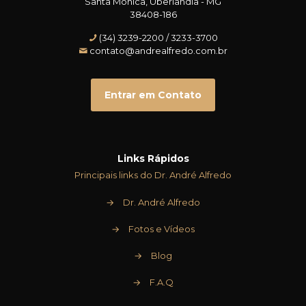
Santa Mônica, Uberlândia - MG
38408-186
(34) 3239-2200 / 3233-3700
contato@andrealfredo.com.br
Entrar em Contato
Links Rápidos
Principais links do Dr. André Alfredo
→
Dr. André Alfredo
→
Fotos e Vídeos
→
Blog
→
F.A.Q