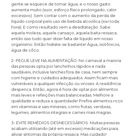
gente se esquece de tomar água, e o nosso gasto
aumenta muito (suor, esforço físico prolongado, calor
excessivo). Sem contar com o aumento da perda de
líquido corporal pelo uso de bebida alcoólica (xixi toda
hora). E como resultado vem a desidratação. Sabe
aquela moleza, aquele cansaço, aquela baita ressaca,
então isso tudo quer dizer falta de líquido em nosso
organismo. Então hidrate-se bastante! Água, isotônicos,
água de côco.
2- PEGUE LEVE NA ALIMENTAÇÃO. No carnaval a maioria
das pessoas opta por lanchinhos rápidos e nada
saudáveis, inclusive lanches fora de casa, nem sempre
com higiene e cuidados adequados. Assim ficam mais
vulneráveis a qualquer infecção ou viroses. A resistência
despenca. Então, agora é hora de optar por alimentos
mais leves e refeições mais balanceadas. Melhore a
qualidade e reduza a quantidade! Prefira alimentos ricos
em vitaminas e sais minerais, como frutas, verduras,
legumes, alimentos integrais e carnes mais magras.
3- EVITE REMÉDIOS DESNECESSÁRIOS. Muitas pessoas
acabam utilizando (até em excesso) medicações para
aliviar sintomas da própria ressaca. Mas cuidado!