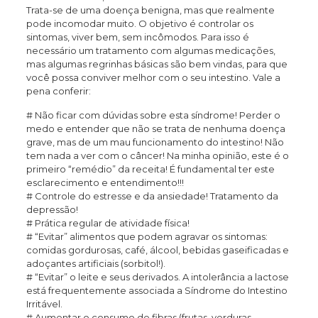
Trata-se de uma doença benigna, mas que realmente
pode incomodar muito. O objetivo é
controlar os
sintomas, viver bem, sem incômodos. Para isso é
necessário um tratamento com algumas medicações,
mas algumas regrinhas básicas são bem vindas, para que
você possa conviver melhor com o seu intestino. Vale a
pena conferir:
# Não ficar com dúvidas sobre esta síndrome! Perder o
medo e entender que não se trata de nenhuma doença
grave, mas de um mau funcionamento do intestino! Não
tem nada a ver com o câncer! Na minha opinião, este é o
primeiro “remédio” da receita! É fundamental ter este
esclarecimento e entendimento!!!
# Controle do estresse e da ansiedade! Tratamento da
depressão!
# Prática regular de atividade física!
# “Evitar” alimentos que podem agravar os sintomas:
comidas gordurosas, café, álcool, bebidas gaseificadas e
adoçantes artificiais (sorbitol!).
# “Evitar” o leite e seus derivados. A intolerância a lactose
está frequentemente associada a Síndrome do Intestino
Irritável.
# Aumentar o consumo de fibras (frutas, verduras,