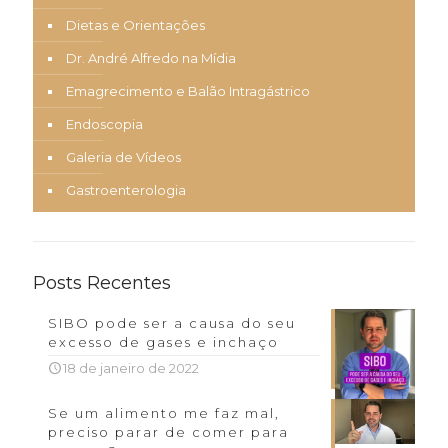
Dietas e Orientações
Dr. André Alfredo na Mídia
Emagrecimento e Balão Intragástrico
Endoscopia
Galeria de Vídeos
Gastroenterologia
Posts Recentes
SIBO pode ser a causa do seu
excesso de gases e inchaço
18 de janeiro de 2022
Se um alimento me faz mal,
preciso parar de comer para