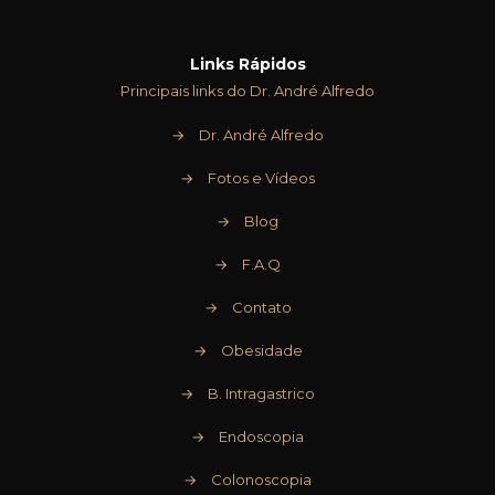
Links Rápidos
Principais links do Dr. André Alfredo
→
Dr. André Alfredo
→
Fotos e Vídeos
→
Blog
→
F.A.Q
→
Contato
→
Obesidade
→
B. Intragastrico
→
Endoscopia
→
Colonoscopia