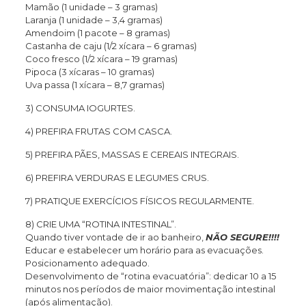
Mamão (1 unidade – 3 gramas)
Laranja (1 unidade – 3,4 gramas)
Amendoim (1 pacote – 8 gramas)
Castanha de caju (1/2 xícara – 6 gramas)
Coco fresco (1/2 xícara – 19 gramas)
Pipoca (3 xícaras – 10 gramas)
Uva passa (1 xícara – 8,7 gramas)
3) CONSUMA IOGURTES.
4) PREFIRA FRUTAS COM CASCA.
5) PREFIRA PÃES, MASSAS E CEREAIS INTEGRAIS.
6) PREFIRA VERDURAS E LEGUMES CRUS.
7) PRATIQUE EXERCÍCIOS FÍSICOS REGULARMENTE.
8) CRIE UMA “ROTINA INTESTINAL”.
Quando tiver vontade de ir ao banheiro,
NÃO SEGURE!!!!
Educar e estabelecer um horário para as evacuações.
Posicionamento adequado.
Desenvolvimento de “rotina evacuatória”: dedicar 10 a 15
minutos nos períodos de maior movimentação intestinal
(após alimentação).