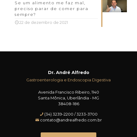
Se um alimento me faz mal,
preciso parar de comer para
sempre?
22 de dezembro de 2021
Dr. André Alfredo
Gastroenterologia e Endoscopia Digestiva
Avenida Francisco Ribeiro, 1140
Santa Mônica, Uberlândia - MG
38408-186
(34) 3239-2200 / 3233-3700
contato@andrealfredo.com.br