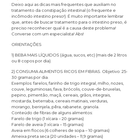
Deixo aqui as dicas mais frequentes que auxiliam no
tratamento da constipação intestinal (o frequente e
incômodo intestino preso!).
É muito importante lembrar
que, antes de buscar tratamento para o intestino preso, é
preciso reconhecer qual é a causa deste problema!
Converse com um especialista! Abs!
ORIENTAÇÕES
1) BEBA MAIS LÍQUIDOS (água, sucos, etc) (mais de 2 litros
ou 8 copos por dia).
2) CONSUMA ALIMENTOS RICOS EM FIBRAS. Objetivo: 25-
30 gramas por dia.
Exemplos: farelos, farinho de trigo integral, milho, nozes,
couve, leguminosas, fava, brócolis, couve-de-bruxelas,
pepino, pimentão, maçã, cereais, grãos, integrais,
mostarda, beterraba, cereais matinais, verduras,
morango, berinjela, pêra, rabanete, granola.
Conteúdo de fibras de alguns alimentos:
Farelo de trigo (1 xícara – 20 gramas)
Farelo de aveia (1 xícara – 15 gramas)
Aveia em flocos (6 colheres de sopa – 10 gramas)
Ameixa preta seca (20 unidades – 11,9 gramas)