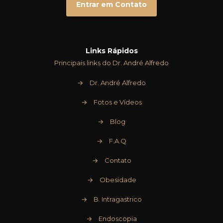
Entrar em Contato
Links Rápidos
Principais links do Dr. André Alfredo
→
Dr. André Alfredo
→
Fotos e Vídeos
→
Blog
→
F.A.Q
→
Contato
→
Obesidade
→
B. Intragastrico
→
Endoscopia